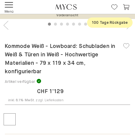
Vorderansicht
Menü
1
2
3
4
5
6
7
100 Tage Rückgabe
Previous
Nex
Kommode Weiß - Lowboard: Schubladen in
Weiß & Türen in Weiß - Hochwertige
Materialien - 79 x 119 x 34 cm,
konfigurierbar
Artikel verfügbar
CHF 1'129
inkl. 8.1% MwSt.
zzgl. Lieferkosten