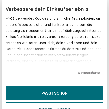
Verbessere dein Einkaufserlebnis
MYCS verwendet Cookies und ähnliche Technologien, um
unsere Website sicher und funktional zu halten, die
Leistung zu messen und dir ein auf dich zugeschnittenes
Leder. Natürlich individuell.
Einkaufserlebnis mit relevanter Werbung zu bieten. Dazu
Erfahre mehr
erfassen wir Daten über dich, deine Vorlieben und dein
Gerät. Mit "Passt schon" stimmst du dem zu und erlaubst
uns, diese Informationen mit vertrauenswürdigen
Partnern, einschließlich unserer Marketingpartner, zu
teilen. Bitte beachte, dass deine Daten auch außerhalb
Datenschutz
der EU, beispielsweise in den USA, verarbeitet werden
könnten. Wenn du "Nur Notwendige" wählst, verwenden
wir nur essentielle Cookies, wodurch personalisierte
Inhalte eingeschränkt sein könnten. Wähle
PASST SCHON
"Einstellungen" für eine Überprüfung und Verwaltung
deiner Präferenzen. Du kannst deine Wahl jederzeit