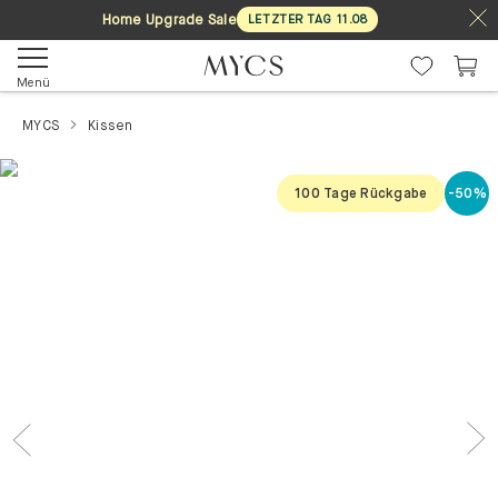
Home Upgrade Sale
LETZTER TAG
11
.
08
Menü
MYCS
Kissen
100 Tage Rückgabe
-50%
Previous
Nex