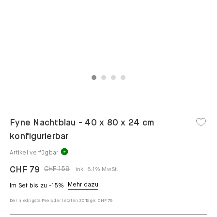
1
2
3
4
Fyne Nachtblau - 40 x 80 x 24 cm
konfigurierbar
Artikel verfügbar
CHF 79
CHF 159
inkl. 8.1% MwSt.
Mehr dazu
Im Set bis zu -15%
Der niedrigste Preis der letzten 30 Tage:
CHF 79