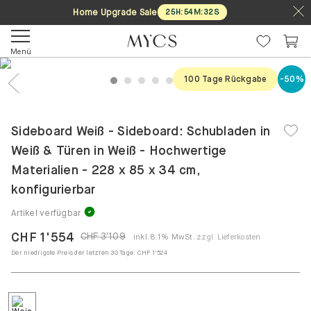
Home Upgrade Sale
25
H
:
54
M
:
32
S
Menü
100 Tage Rückgabe
-50%
1
2
3
4
5
6
7
Previous
Nex
Sideboard Weiß - Sideboard: Schubladen in
Weiß & Türen in Weiß - Hochwertige
Materialien - 228 x 85 x 34 cm,
konfigurierbar
Artikel verfügbar
CHF 1'554
CHF 3'109
inkl. 8.1% MwSt.
zzgl. Lieferkosten
Der niedrigste Preis der letzten 30 Tage:
CHF 1'524