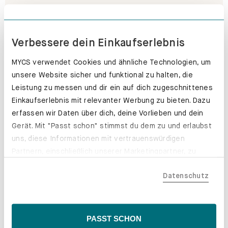
Push-to-open. Grifflos glücklich.
Erfahre mehr
Verbessere dein Einkaufserlebnis
MYCS verwendet Cookies und ähnliche Technologien, um
unsere Website sicher und funktional zu halten, die
Leistung zu messen und dir ein auf dich zugeschnittenes
Einkaufserlebnis mit relevanter Werbung zu bieten. Dazu
erfassen wir Daten über dich, deine Vorlieben und dein
Gerät. Mit "Passt schon" stimmst du dem zu und erlaubst
uns, diese Informationen mit vertrauenswürdigen
Partnern, einschließlich unserer Marketingpartner, zu
teilen. Bitte beachte, dass deine Daten auch außerhalb
Datenschutz
der EU, beispielsweise in den USA, verarbeitet werden
könnten. Wenn du "Nur Notwendige" wählst, verwenden
wir nur essentielle Cookies, wodurch personalisierte
Inhalte eingeschränkt sein könnten. Wähle
PASST SCHON
"Einstellungen" für eine Überprüfung und Verwaltung