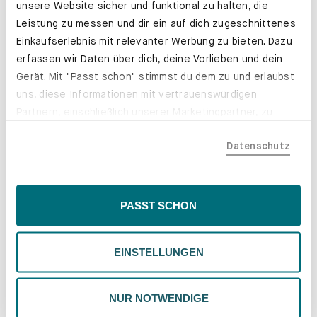
unsere Website sicher und funktional zu halten, die
Leistung zu messen und dir ein auf dich zugeschnittenes
Einkaufserlebnis mit relevanter Werbung zu bieten. Dazu
erfassen wir Daten über dich, deine Vorlieben und dein
Gerät. Mit "Passt schon" stimmst du dem zu und erlaubst
uns, diese Informationen mit vertrauenswürdigen
Partnern, einschließlich unserer Marketingpartner, zu
teilen. Bitte beachte, dass deine Daten auch außerhalb
Schubladenkästen. Stabil mit Stil.
Datenschutz
der EU, beispielsweise in den USA, verarbeitet werden
Erfahre mehr
könnten. Wenn du "Nur Notwendige" wählst, verwenden
wir nur essentielle Cookies, wodurch personalisierte
Inhalte eingeschränkt sein könnten. Wähle
PASST SCHON
"Einstellungen" für eine Überprüfung und Verwaltung
deiner Präferenzen. Du kannst deine Wahl jederzeit
EINSTELLUNGEN
ändern. Weitere Informationen findest du in unserer
Datenschutzrichtlinie.
NUR NOTWENDIGE