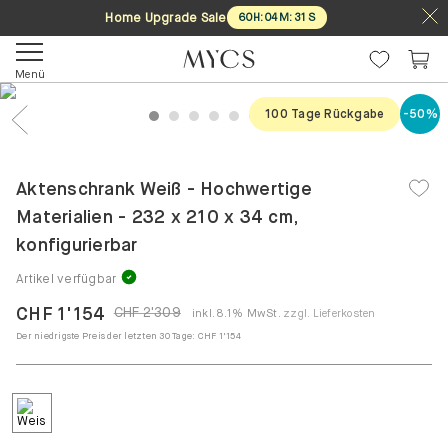
Home Upgrade Sale
60
H
:
04
M
:
31
S
Menü
100 Tage Rückgabe
-50%
1
2
3
4
5
6
7
8
Previous
Nex
Aktenschrank Weiß - Hochwertige
Materialien - 232 x 210 x 34 cm,
konfigurierbar
Artikel verfügbar
CHF 1'154
CHF 2'309
inkl. 8.1% MwSt.
zzgl. Lieferkosten
Der niedrigste Preis der letzten 30 Tage:
CHF 1'154