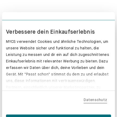
Push-to-open. Grifflos glücklich.
Verbessere dein Einkaufserlebnis
Erfahre mehr
MYCS verwendet Cookies und ähnliche Technologien, um
unsere Website sicher und funktional zu halten, die
Leistung zu messen und dir ein auf dich zugeschnittenes
Einkaufserlebnis mit relevanter Werbung zu bieten. Dazu
erfassen wir Daten über dich, deine Vorlieben und dein
Gerät. Mit "Passt schon" stimmst du dem zu und erlaubst
uns, diese Informationen mit vertrauenswürdigen
Partnern, einschließlich unserer Marketingpartner, zu
teilen. Bitte beachte, dass deine Daten auch außerhalb
Datenschutz
der EU, beispielsweise in den USA, verarbeitet werden
könnten. Wenn du "Nur Notwendige" wählst, verwenden
wir nur essentielle Cookies, wodurch personalisierte