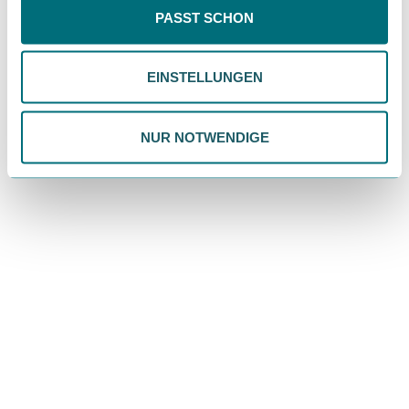
Inhalte eingeschränkt sein könnten. Wähle
PASST SCHON
"Einstellungen" für eine Überprüfung und Verwaltung
deiner Präferenzen. Du kannst deine Wahl jederzeit
EINSTELLUNGEN
ändern. Weitere Informationen findest du in unserer
Schubladenkästen. Stabil mit Stil.
Datenschutzrichtlinie.
Erfahre mehr
NUR NOTWENDIGE