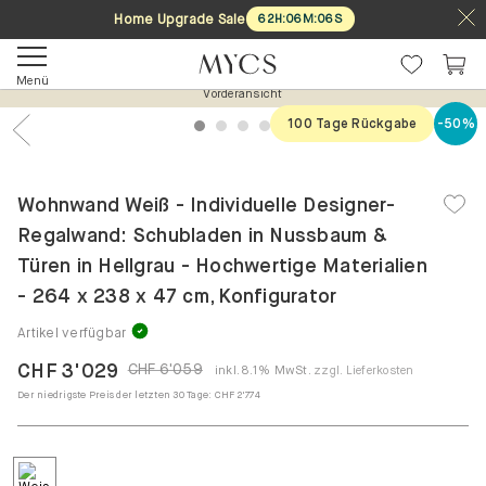
Home Upgrade Sale
62
H
:
06
M
:
06
S
Menü
Vorderansicht
100 Tage Rückgabe
-50%
1
2
3
4
5
Previous
Nex
Wohnwand Weiß - Individuelle Designer-
Regalwand: Schubladen in Nussbaum &
Türen in Hellgrau - Hochwertige Materialien
- 264 x 238 x 47 cm, Konfigurator
Artikel verfügbar
CHF 3'029
CHF 6'059
inkl. 8.1% MwSt.
zzgl. Lieferkosten
Der niedrigste Preis der letzten 30 Tage:
CHF 2'774