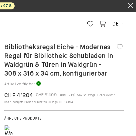
 :
06
S
DE
Bibliotheksregal Eiche - Modernes
Regal für Bibliothek: Schubladen in
Waldgrün & Türen in Waldgrün -
308 x 316 x 34 cm, konfigurierbar
Artikel verfügbar
CHF 4'204
CHF 8'409
inkl. 8.1% MwSt.
zzgl. Lieferkosten
Der niedrigste Preis der letzten 30 Tage:
CHF 4'204
ÄHNLICHE PRODUKTE