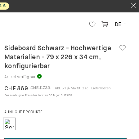
0
S
DE
Sideboard Schwarz - Hochwertige
Materialien - 79 x 226 x 34 cm,
konfigurierbar
Artikel verfügbar
CHF 869
CHF 1'739
inkl. 8.1% MwSt.
zzgl. Lieferkosten
Der niedrigste Preis der letzten 30 Tage:
CHF 869
ÄHNLICHE PRODUKTE