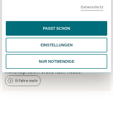
teilen. Bitte beachte, dass deine Daten auch außerhalb
Datenschutz
der EU, beispielsweise in den USA, verarbeitet werden
könnten. Wenn du "Nur Notwendige" wählst, verwenden
wir nur essentielle Cookies, wodurch personalisierte
Inhalte eingeschränkt sein könnten. Wähle
PASST SCHON
"Einstellungen" für eine Überprüfung und Verwaltung
deiner Präferenzen. Du kannst deine Wahl jederzeit
EINSTELLUNGEN
ändern. Weitere Informationen findest du in unserer
Datenschutzrichtlinie.
NUR NOTWENDIGE
Materialproben. Gratis nach Hause.
Erfahre mehr