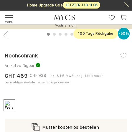
Home Upgrade Sale
LETZTER TAG
11
.
08
Menü
Vorderansicht
100 Tage Rückgabe
-50%
1
2
3
4
5
6
7
Previous
Nex
Hochschrank
Artikel verfügbar
CHF 469
CHF 939
inkl. 8.1% MwSt.
zzgl. Lieferkosten
Der niedrigste Preis der letzten 30 Tage:
CHF 426
Muster kostenlos bestellen