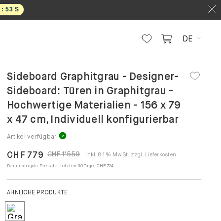
 :
52
S
DE
Sideboard Graphitgrau - Designer-
Sideboard: Türen in Graphitgrau -
Hochwertige Materialien - 156 x 79
x 47 cm, Individuell konfigurierbar
Artikel verfügbar
CHF 779
CHF 1'559
inkl. 8.1% MwSt.
zzgl. Lieferkosten
Der niedrigste Preis der letzten 30 Tage:
CHF 724
KONFIGURIEREN