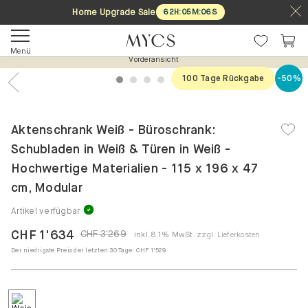
Home Upgrade Sale
62
H
:
05
M
:
05
S
Menü
Vorderansicht
100 Tage Rückgabe
-50%
1
2
3
4
5
6
Previous
Nex
Aktenschrank Weiß - Büroschrank:
Schubladen in Weiß & Türen in Weiß -
Hochwertige Materialien - 115 x 196 x 47
cm, Modular
Artikel verfügbar
CHF 1'634
CHF 3'269
inkl. 8.1% MwSt.
zzgl. Lieferkosten
Der niedrigste Preis der letzten 30 Tage:
CHF 1'529