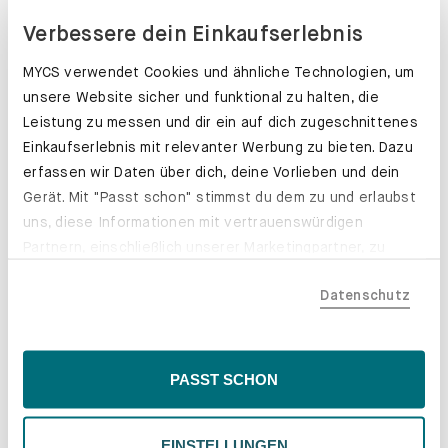
Verbessere dein Einkaufserlebnis
MYCS verwendet Cookies und ähnliche Technologien, um
unsere Website sicher und funktional zu halten, die
Leistung zu messen und dir ein auf dich zugeschnittenes
Einkaufserlebnis mit relevanter Werbung zu bieten. Dazu
erfassen wir Daten über dich, deine Vorlieben und dein
Gerät. Mit "Passt schon" stimmst du dem zu und erlaubst
uns, diese Informationen mit vertrauenswürdigen
Partnern, einschließlich unserer Marketingpartner, zu
teilen. Bitte beachte, dass deine Daten auch außerhalb
Datenschutz
der EU, beispielsweise in den USA, verarbeitet werden
könnten. Wenn du "Nur Notwendige" wählst, verwenden
wir nur essentielle Cookies, wodurch personalisierte
Inhalte eingeschränkt sein könnten. Wähle
Schubladenkästen. Stabil mit Stil.
PASST SCHON
"Einstellungen" für eine Überprüfung und Verwaltung
Erfahre mehr
deiner Präferenzen. Du kannst deine Wahl jederzeit
EINSTELLUNGEN
ändern. Weitere Informationen findest du in unserer