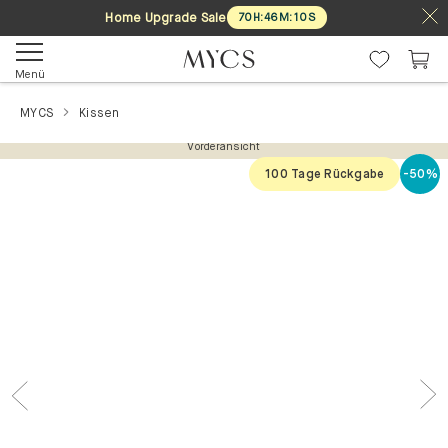
Home Upgrade Sale
70
H
:
46
M
:
10
S
Menü
MYCS
Kissen
Vorderansicht
100 Tage Rückgabe
-50%
Previous
Nex