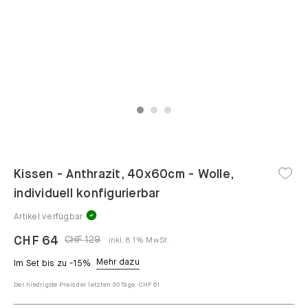
1
2
3
Kissen - Anthrazit, 40x60cm - Wolle,
individuell konfigurierbar
Artikel verfügbar
CHF 64
CHF 129
inkl. 8.1% MwSt.
Mehr dazu
Im Set bis zu -15%
Der niedrigste Preis der letzten 30 Tage:
CHF 61