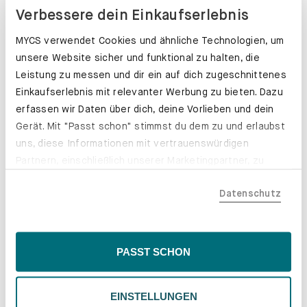
Verbessere dein Einkaufserlebnis
MYCS verwendet Cookies und ähnliche Technologien, um
unsere Website sicher und funktional zu halten, die
Leistung zu messen und dir ein auf dich zugeschnittenes
Einkaufserlebnis mit relevanter Werbung zu bieten. Dazu
Leder. Natürlich individuell.
erfassen wir Daten über dich, deine Vorlieben und dein
Gerät. Mit "Passt schon" stimmst du dem zu und erlaubst
Erfahre mehr
uns, diese Informationen mit vertrauenswürdigen
Partnern, einschließlich unserer Marketingpartner, zu
teilen. Bitte beachte, dass deine Daten auch außerhalb
Datenschutz
der EU, beispielsweise in den USA, verarbeitet werden
könnten. Wenn du "Nur Notwendige" wählst, verwenden
wir nur essentielle Cookies, wodurch personalisierte
Inhalte eingeschränkt sein könnten. Wähle
PASST SCHON
"Einstellungen" für eine Überprüfung und Verwaltung
deiner Präferenzen. Du kannst deine Wahl jederzeit
EINSTELLUNGEN
ändern. Weitere Informationen findest du in unserer