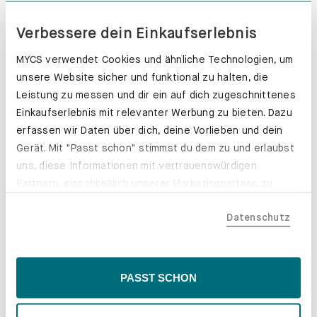
Verbessere dein Einkaufserlebnis
MYCS verwendet Cookies und ähnliche Technologien, um
unsere Website sicher und funktional zu halten, die
Leistung zu messen und dir ein auf dich zugeschnittenes
Einkaufserlebnis mit relevanter Werbung zu bieten. Dazu
erfassen wir Daten über dich, deine Vorlieben und dein
Gerät. Mit "Passt schon" stimmst du dem zu und erlaubst
uns, diese Informationen mit vertrauenswürdigen
Partnern, einschließlich unserer Marketingpartner, zu
teilen. Bitte beachte, dass deine Daten auch außerhalb
Datenschutz
der EU, beispielsweise in den USA, verarbeitet werden
könnten. Wenn du "Nur Notwendige" wählst, verwenden
wir nur essentielle Cookies, wodurch personalisierte
Inhalte eingeschränkt sein könnten. Wähle
PASST SCHON
Schubladenkästen. Stabil mit Stil.
"Einstellungen" für eine Überprüfung und Verwaltung
deiner Präferenzen. Du kannst deine Wahl jederzeit
Erfahre mehr