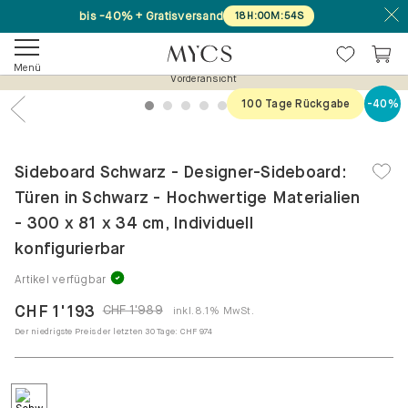
bis -40% + Gratisversand
18
H
:
00
M
:
53
S
Menü
Vorderansicht
100 Tage Rückgabe
-40%
1
2
3
4
5
6
7
Previous
Nex
Sideboard Schwarz - Designer-Sideboard:
Türen in Schwarz - Hochwertige Materialien
- 300 x 81 x 34 cm, Individuell
konfigurierbar
Artikel verfügbar
CHF 1'193
CHF 1'989
inkl. 8.1% MwSt.
Der niedrigste Preis der letzten 30 Tage:
CHF 974