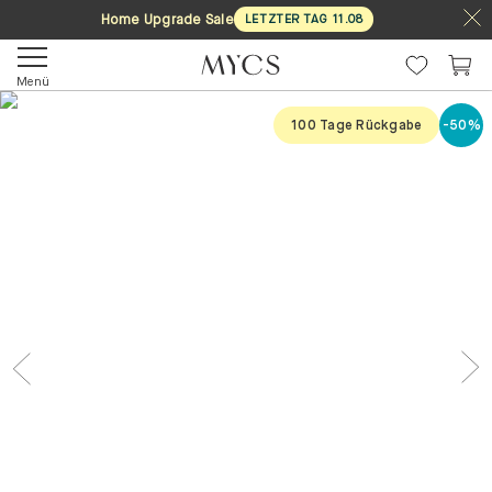
Home Upgrade Sale
LETZTER TAG
11
.
08
Menü
100 Tage Rückgabe
-50%
Previous
Nex