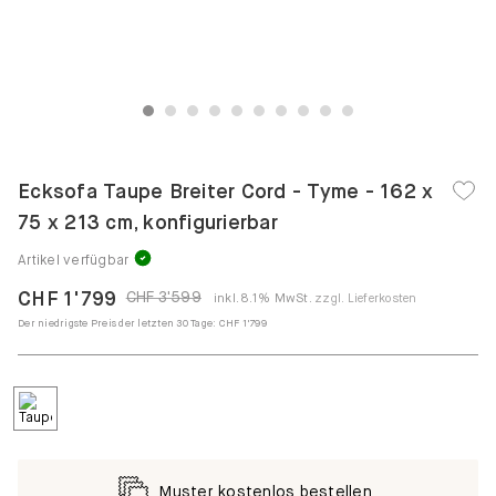
1
2
3
4
5
6
7
8
9
10
Ecksofa Taupe Breiter Cord - Tyme - 162 x
75 x 213 cm, konfigurierbar
Artikel verfügbar
CHF 1'799
CHF 3'599
inkl. 8.1% MwSt.
zzgl. Lieferkosten
Der niedrigste Preis der letzten 30 Tage:
CHF 1'799
Muster kostenlos bestellen