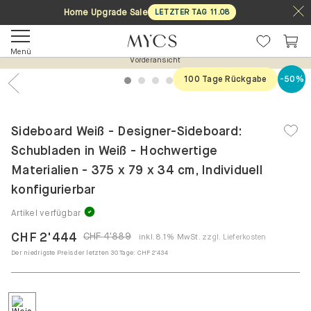
Home Upgrade Sale
LETZTER TAG
11
.
08
Menü
Vorderansicht
100 Tage Rückgabe
-50%
1
2
3
4
5
Previous
Nex
Sideboard Weiß - Designer-Sideboard:
Schubladen in Weiß - Hochwertige
Materialien - 375 x 79 x 34 cm, Individuell
konfigurierbar
Artikel verfügbar
CHF 2'444
CHF 4'889
inkl. 8.1% MwSt.
zzgl. Lieferkosten
Der niedrigste Preis der letzten 30 Tage:
CHF 2'434