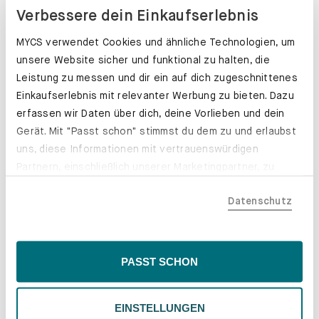
Verbessere dein Einkaufserlebnis
MYCS verwendet Cookies und ähnliche Technologien, um
unsere Website sicher und funktional zu halten, die
Leistung zu messen und dir ein auf dich zugeschnittenes
Einkaufserlebnis mit relevanter Werbung zu bieten. Dazu
erfassen wir Daten über dich, deine Vorlieben und dein
Gerät. Mit "Passt schon" stimmst du dem zu und erlaubst
uns, diese Informationen mit vertrauenswürdigen
Partnern, einschließlich unserer Marketingpartner, zu
teilen. Bitte beachte, dass deine Daten auch außerhalb
Datenschutz
der EU, beispielsweise in den USA, verarbeitet werden
könnten. Wenn du "Nur Notwendige" wählst, verwenden
wir nur essentielle Cookies, wodurch personalisierte
Schubladenkästen. Stabil mit Stil.
Inhalte eingeschränkt sein könnten. Wähle
PASST SCHON
"Einstellungen" für eine Überprüfung und Verwaltung
Erfahre mehr
deiner Präferenzen. Du kannst deine Wahl jederzeit
EINSTELLUNGEN
ändern. Weitere Informationen findest du in unserer