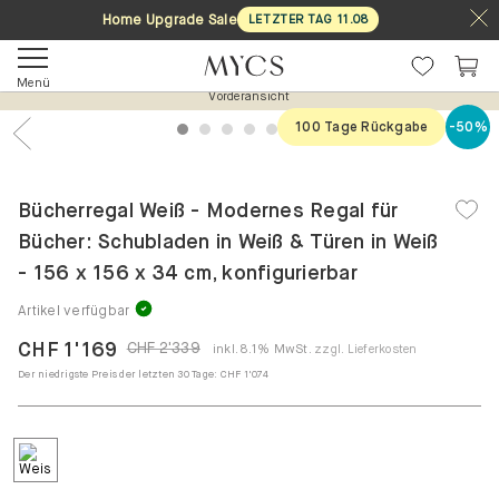
Home Upgrade Sale
LETZTER TAG
11
.
08
Menü
Vorderansicht
100 Tage Rückgabe
-50%
1
2
3
4
5
6
7
Previous
Nex
Bücherregal Weiß - Modernes Regal für
Bücher: Schubladen in Weiß & Türen in Weiß
- 156 x 156 x 34 cm, konfigurierbar
Artikel verfügbar
CHF 1'169
CHF 2'339
inkl. 8.1% MwSt.
zzgl. Lieferkosten
Der niedrigste Preis der letzten 30 Tage:
CHF 1'074