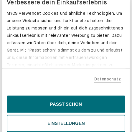
Verbessere dein Einkaufserlebnis
MYCS verwendet Cookies und ähnliche Technologien, um
unsere Website sicher und funktional zu halten, die
Leistung zu messen und dir ein auf dich zugeschnittenes
Einkaufserlebnis mit relevanter Werbung zu bieten. Dazu
erfassen wir Daten über dich, deine Vorlieben und dein
Gerät. Mit "Passt schon" stimmst du dem zu und erlaubst
uns, diese Informationen mit vertrauenswürdigen
Partnern, einschließlich unserer Marketingpartner, zu
teilen. Bitte beachte, dass deine Daten auch außerhalb
Datenschutz
der EU, beispielsweise in den USA, verarbeitet werden
könnten. Wenn du "Nur Notwendige" wählst, verwenden
wir nur essentielle Cookies, wodurch personalisierte
Schubladenkästen. Stabil mit Stil.
Inhalte eingeschränkt sein könnten. Wähle
PASST SCHON
Erfahre mehr
"Einstellungen" für eine Überprüfung und Verwaltung
deiner Präferenzen. Du kannst deine Wahl jederzeit
EINSTELLUNGEN
ändern. Weitere Informationen findest du in unserer
Datenschutzrichtlinie.