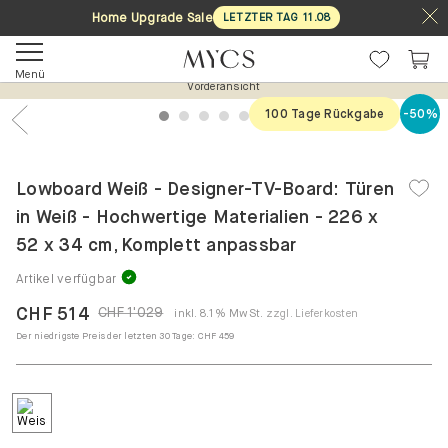
Home Upgrade Sale
LETZTER TAG
11
.
08
Menü
Vorderansicht
100 Tage Rückgabe
-50%
1
2
3
4
5
6
7
Previous
Nex
Lowboard Weiß - Designer-TV-Board: Türen
in Weiß - Hochwertige Materialien - 226 x
52 x 34 cm, Komplett anpassbar
Artikel verfügbar
CHF 514
CHF 1'029
inkl. 8.1% MwSt.
zzgl. Lieferkosten
Der niedrigste Preis der letzten 30 Tage:
CHF 459