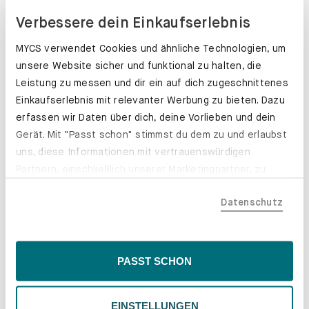
Verbessere dein Einkaufserlebnis
MYCS verwendet Cookies und ähnliche Technologien, um
unsere Website sicher und funktional zu halten, die
Leistung zu messen und dir ein auf dich zugeschnittenes
Einkaufserlebnis mit relevanter Werbung zu bieten. Dazu
erfassen wir Daten über dich, deine Vorlieben und dein
Gerät. Mit "Passt schon" stimmst du dem zu und erlaubst
uns, diese Informationen mit vertrauenswürdigen
Partnern, einschließlich unserer Marketingpartner, zu
teilen. Bitte beachte, dass deine Daten auch außerhalb
Datenschutz
der EU, beispielsweise in den USA, verarbeitet werden
könnten. Wenn du "Nur Notwendige" wählst, verwenden
wir nur essentielle Cookies, wodurch personalisierte
Inhalte eingeschränkt sein könnten. Wähle
Schubladenkästen. Stabil mit Stil.
PASST SCHON
"Einstellungen" für eine Überprüfung und Verwaltung
Erfahre mehr
deiner Präferenzen. Du kannst deine Wahl jederzeit
EINSTELLUNGEN
ändern. Weitere Informationen findest du in unserer