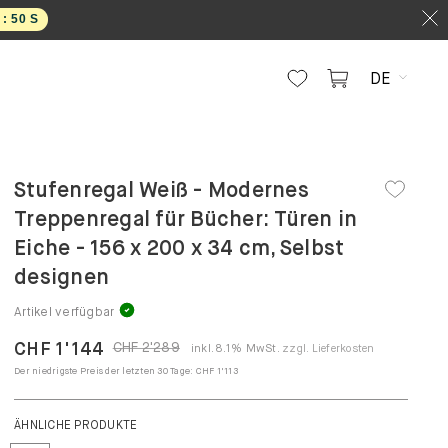
 :
49
S
DE
Stufenregal Weiß - Modernes
Treppenregal für Bücher: Türen in
Eiche - 156 x 200 x 34 cm, Selbst
designen
Artikel verfügbar
CHF 1'144
CHF 2'289
inkl. 8.1% MwSt.
zzgl. Lieferkosten
Der niedrigste Preis der letzten 30 Tage:
CHF 1'113
ÄHNLICHE PRODUKTE