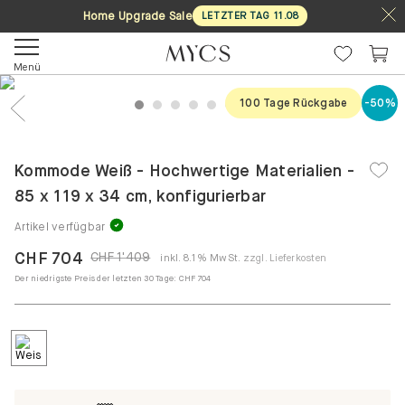
Home Upgrade Sale
LETZTER TAG
11
.
08
Menü
100 Tage Rückgabe
-50%
1
2
3
4
5
6
7
8
Previous
Nex
Kommode Weiß - Hochwertige Materialien -
85 x 119 x 34 cm, konfigurierbar
Artikel verfügbar
CHF 704
CHF 1'409
inkl. 8.1% MwSt.
zzgl. Lieferkosten
Der niedrigste Preis der letzten 30 Tage:
CHF 704