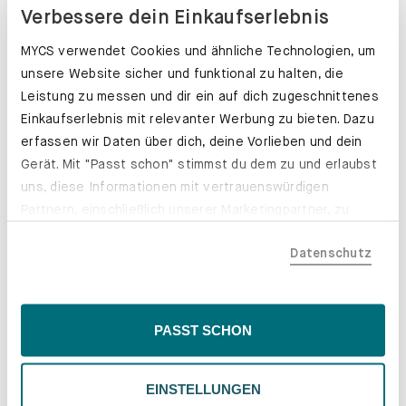
Verbessere dein Einkaufserlebnis
MYCS verwendet Cookies und ähnliche Technologien, um
unsere Website sicher und funktional zu halten, die
Leistung zu messen und dir ein auf dich zugeschnittenes
Einkaufserlebnis mit relevanter Werbung zu bieten. Dazu
erfassen wir Daten über dich, deine Vorlieben und dein
Gerät. Mit "Passt schon" stimmst du dem zu und erlaubst
uns, diese Informationen mit vertrauenswürdigen
Partnern, einschließlich unserer Marketingpartner, zu
teilen. Bitte beachte, dass deine Daten auch außerhalb
Datenschutz
der EU, beispielsweise in den USA, verarbeitet werden
könnten. Wenn du "Nur Notwendige" wählst, verwenden
wir nur essentielle Cookies, wodurch personalisierte
Schubladenkästen. Stabil mit Stil.
Inhalte eingeschränkt sein könnten. Wähle
PASST SCHON
Erfahre mehr
"Einstellungen" für eine Überprüfung und Verwaltung
deiner Präferenzen. Du kannst deine Wahl jederzeit
EINSTELLUNGEN
ändern. Weitere Informationen findest du in unserer