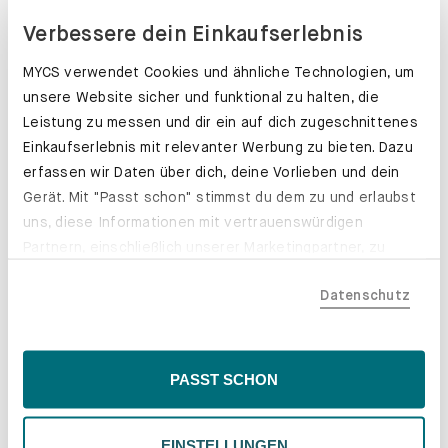
Verbessere dein Einkaufserlebnis
MYCS verwendet Cookies und ähnliche Technologien, um
unsere Website sicher und funktional zu halten, die
Leistung zu messen und dir ein auf dich zugeschnittenes
Einkaufserlebnis mit relevanter Werbung zu bieten. Dazu
erfassen wir Daten über dich, deine Vorlieben und dein
Gerät. Mit "Passt schon" stimmst du dem zu und erlaubst
uns, diese Informationen mit vertrauenswürdigen
Partnern, einschließlich unserer Marketingpartner, zu
teilen. Bitte beachte, dass deine Daten auch außerhalb
Datenschutz
der EU, beispielsweise in den USA, verarbeitet werden
könnten. Wenn du "Nur Notwendige" wählst, verwenden
wir nur essentielle Cookies, wodurch personalisierte
Inhalte eingeschränkt sein könnten. Wähle
Schubladenkästen. Stabil mit Stil.
PASST SCHON
"Einstellungen" für eine Überprüfung und Verwaltung
Erfahre mehr
deiner Präferenzen. Du kannst deine Wahl jederzeit
EINSTELLUNGEN
ändern. Weitere Informationen findest du in unserer