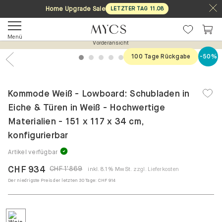
Home Upgrade Sale
LETZTER TAG
11
.
08
Menü
Vorderansicht
100 Tage Rückgabe
-50%
1
2
3
4
5
6
7
Previous
Nex
Kommode Weiß - Lowboard: Schubladen in
Eiche & Türen in Weiß - Hochwertige
Materialien - 151 x 117 x 34 cm,
konfigurierbar
Artikel verfügbar
CHF 934
CHF 1'869
inkl. 8.1% MwSt.
zzgl. Lieferkosten
Der niedrigste Preis der letzten 30 Tage:
CHF 914