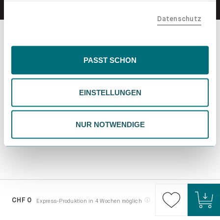
teilen. Bitte beachte, dass deine Daten auch außerhalb
Datenschutz
der EU, beispielsweise in den USA, verarbeitet werden
könnten. Wenn du "Nur Notwendige" wählst, verwenden
wir nur essentielle Cookies, wodurch personalisierte
Inhalte eingeschränkt sein könnten. Wähle
PASST SCHON
"Einstellungen" für eine Überprüfung und Verwaltung
deiner Präferenzen. Du kannst deine Wahl jederzeit
EINSTELLUNGEN
ändern. Weitere Informationen findest du in unserer
Datenschutzrichtlinie.
NUR NOTWENDIGE
CHF 0
Express-Produktion in 4 Wochen möglich