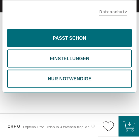
teilen. Bitte beachte, dass deine Daten auch außerhalb
Datenschutz
der EU, beispielsweise in den USA, verarbeitet werden
könnten. Wenn du "Nur Notwendige" wählst, verwenden
wir nur essentielle Cookies, wodurch personalisierte
Inhalte eingeschränkt sein könnten. Wähle
PASST SCHON
"Einstellungen" für eine Überprüfung und Verwaltung
deiner Präferenzen. Du kannst deine Wahl jederzeit
EINSTELLUNGEN
ändern. Weitere Informationen findest du in unserer
Datenschutzrichtlinie.
NUR NOTWENDIGE
CHF 0
Express-Produktion in 4 Wochen möglich