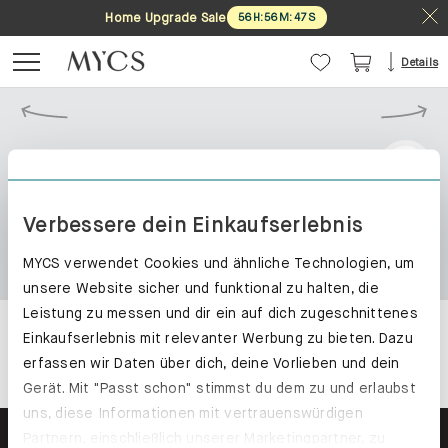
Home Upgrade Sale
56
H
:
56
M
:
47
S
Details
Verbessere dein Einkaufserlebnis
MYCS verwendet Cookies und ähnliche Technologien, um
unsere Website sicher und funktional zu halten, die
Leistung zu messen und dir ein auf dich zugeschnittenes
Einkaufserlebnis mit relevanter Werbung zu bieten. Dazu
erfassen wir Daten über dich, deine Vorlieben und dein
Gerät. Mit "Passt schon" stimmst du dem zu und erlaubst
uns, diese Informationen mit vertrauenswürdigen
Partnern, einschließlich unserer Marketingpartner, zu