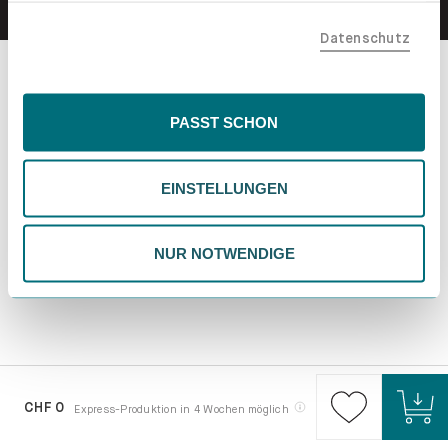
teilen. Bitte beachte, dass deine Daten auch außerhalb
Datenschutz
der EU, beispielsweise in den USA, verarbeitet werden
könnten. Wenn du "Nur Notwendige" wählst, verwenden
wir nur essentielle Cookies, wodurch personalisierte
Inhalte eingeschränkt sein könnten. Wähle
PASST SCHON
"Einstellungen" für eine Überprüfung und Verwaltung
deiner Präferenzen. Du kannst deine Wahl jederzeit
EINSTELLUNGEN
ändern. Weitere Informationen findest du in unserer
Datenschutzrichtlinie.
NUR NOTWENDIGE
CHF 0
Express-Produktion in 4 Wochen möglich