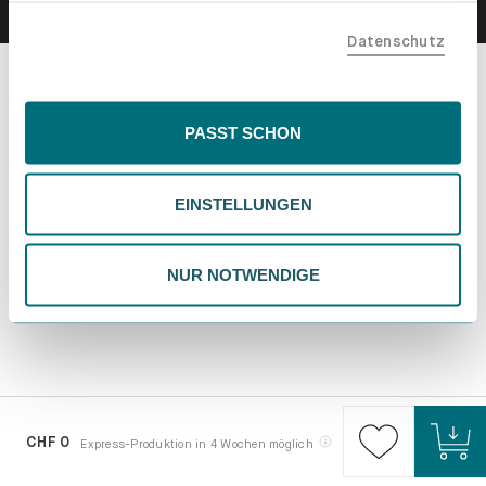
teilen. Bitte beachte, dass deine Daten auch außerhalb
Datenschutz
der EU, beispielsweise in den USA, verarbeitet werden
könnten. Wenn du "Nur Notwendige" wählst, verwenden
wir nur essentielle Cookies, wodurch personalisierte
Inhalte eingeschränkt sein könnten. Wähle
PASST SCHON
"Einstellungen" für eine Überprüfung und Verwaltung
deiner Präferenzen. Du kannst deine Wahl jederzeit
EINSTELLUNGEN
ändern. Weitere Informationen findest du in unserer
Datenschutzrichtlinie.
NUR NOTWENDIGE
CHF 0
Express-Produktion in 4 Wochen möglich