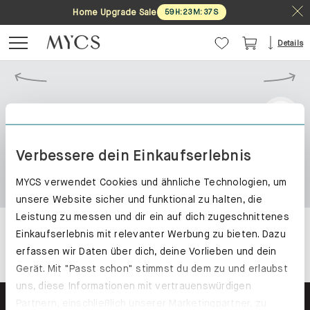
Home Upgrade Sale
59
H
:
23
M
:
37
S
Details
Verbessere dein Einkaufserlebnis
MYCS verwendet Cookies und ähnliche Technologien, um
unsere Website sicher und funktional zu halten, die
Leistung zu messen und dir ein auf dich zugeschnittenes
Einkaufserlebnis mit relevanter Werbung zu bieten. Dazu
erfassen wir Daten über dich, deine Vorlieben und dein
Gerät. Mit "Passt schon" stimmst du dem zu und erlaubst
uns, diese Informationen mit vertrauenswürdigen
Partnern, einschließlich unserer Marketingpartner, zu