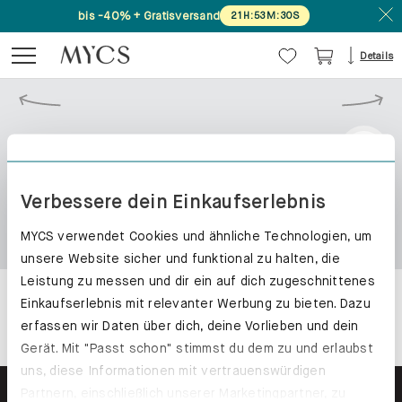
bis -40% + Gratisversand
21
H
:
53
M
:
30
S
Details
Verbessere dein Einkaufserlebnis
MYCS verwendet Cookies und ähnliche Technologien, um
unsere Website sicher und funktional zu halten, die
Leistung zu messen und dir ein auf dich zugeschnittenes
Einkaufserlebnis mit relevanter Werbung zu bieten. Dazu
erfassen wir Daten über dich, deine Vorlieben und dein
Gerät. Mit "Passt schon" stimmst du dem zu und erlaubst
uns, diese Informationen mit vertrauenswürdigen
Partnern, einschließlich unserer Marketingpartner, zu