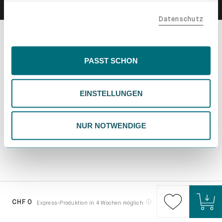
teilen. Bitte beachte, dass deine Daten auch außerhalb
Datenschutz
der EU, beispielsweise in den USA, verarbeitet werden
könnten. Wenn du "Nur Notwendige" wählst, verwenden
wir nur essentielle Cookies, wodurch personalisierte
Inhalte eingeschränkt sein könnten. Wähle
PASST SCHON
"Einstellungen" für eine Überprüfung und Verwaltung
deiner Präferenzen. Du kannst deine Wahl jederzeit
EINSTELLUNGEN
ändern. Weitere Informationen findest du in unserer
Datenschutzrichtlinie.
NUR NOTWENDIGE
CHF 0
Express-Produktion in 4 Wochen möglich