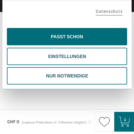
teilen. Bitte beachte, dass deine Daten auch außerhalb
Datenschutz
der EU, beispielsweise in den USA, verarbeitet werden
könnten. Wenn du "Nur Notwendige" wählst, verwenden
wir nur essentielle Cookies, wodurch personalisierte
Inhalte eingeschränkt sein könnten. Wähle
PASST SCHON
"Einstellungen" für eine Überprüfung und Verwaltung
deiner Präferenzen. Du kannst deine Wahl jederzeit
EINSTELLUNGEN
ändern. Weitere Informationen findest du in unserer
Datenschutzrichtlinie.
NUR NOTWENDIGE
CHF 0
Express-Produktion in 4 Wochen möglich