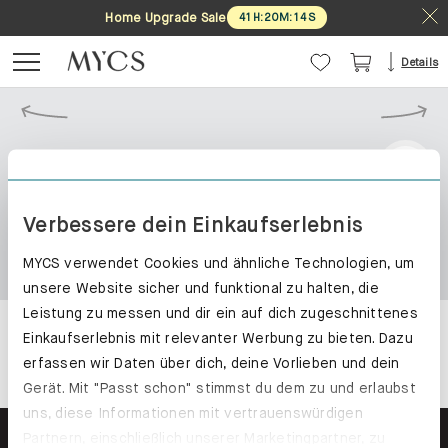
Home Upgrade Sale
41
H
:
20
M
:
14
S
Details
Verbessere dein Einkaufserlebnis
MYCS verwendet Cookies und ähnliche Technologien, um
unsere Website sicher und funktional zu halten, die
Leistung zu messen und dir ein auf dich zugeschnittenes
Einkaufserlebnis mit relevanter Werbung zu bieten. Dazu
erfassen wir Daten über dich, deine Vorlieben und dein
Gerät. Mit "Passt schon" stimmst du dem zu und erlaubst
uns, diese Informationen mit vertrauenswürdigen
Partnern, einschließlich unserer Marketingpartner, zu