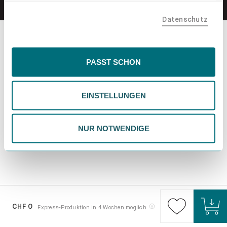
teilen. Bitte beachte, dass deine Daten auch außerhalb
Datenschutz
der EU, beispielsweise in den USA, verarbeitet werden
könnten. Wenn du "Nur Notwendige" wählst, verwenden
wir nur essentielle Cookies, wodurch personalisierte
Inhalte eingeschränkt sein könnten. Wähle
PASST SCHON
"Einstellungen" für eine Überprüfung und Verwaltung
deiner Präferenzen. Du kannst deine Wahl jederzeit
EINSTELLUNGEN
ändern. Weitere Informationen findest du in unserer
Datenschutzrichtlinie.
NUR NOTWENDIGE
CHF 0
Express-Produktion in 4 Wochen möglich