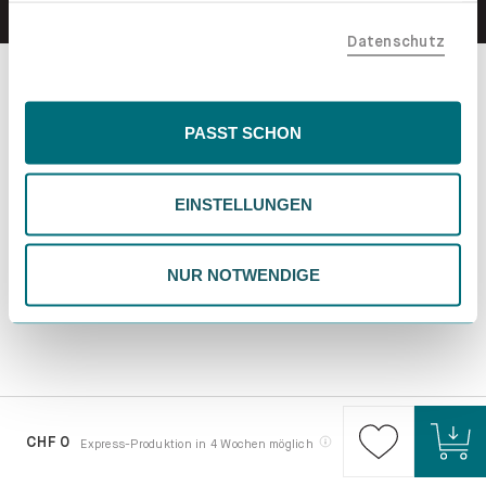
teilen. Bitte beachte, dass deine Daten auch außerhalb
Datenschutz
der EU, beispielsweise in den USA, verarbeitet werden
könnten. Wenn du "Nur Notwendige" wählst, verwenden
wir nur essentielle Cookies, wodurch personalisierte
Inhalte eingeschränkt sein könnten. Wähle
PASST SCHON
"Einstellungen" für eine Überprüfung und Verwaltung
deiner Präferenzen. Du kannst deine Wahl jederzeit
EINSTELLUNGEN
ändern. Weitere Informationen findest du in unserer
Datenschutzrichtlinie.
NUR NOTWENDIGE
CHF 0
Express-Produktion in 4 Wochen möglich