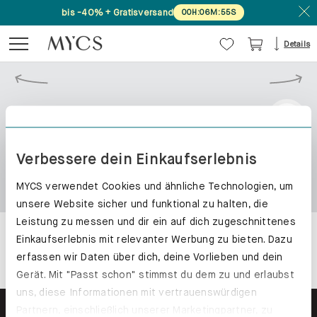
bis -40% + Gratisversand
00
H
:
06
M
:
55
S
Details
Verbessere dein Einkaufserlebnis
MYCS verwendet Cookies und ähnliche Technologien, um
unsere Website sicher und funktional zu halten, die
Leistung zu messen und dir ein auf dich zugeschnittenes
Einkaufserlebnis mit relevanter Werbung zu bieten. Dazu
erfassen wir Daten über dich, deine Vorlieben und dein
Gerät. Mit "Passt schon" stimmst du dem zu und erlaubst
uns, diese Informationen mit vertrauenswürdigen
Partnern, einschließlich unserer Marketingpartner, zu