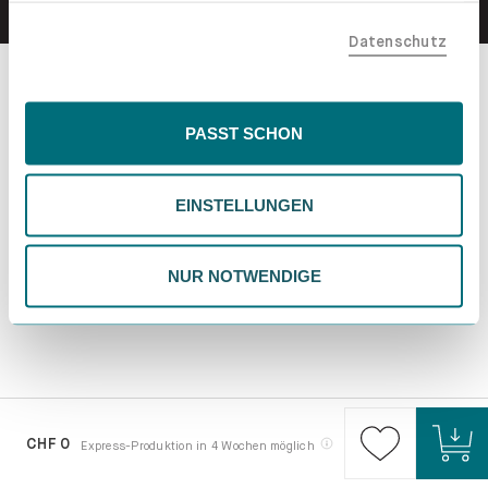
teilen. Bitte beachte, dass deine Daten auch außerhalb
Datenschutz
der EU, beispielsweise in den USA, verarbeitet werden
könnten. Wenn du "Nur Notwendige" wählst, verwenden
wir nur essentielle Cookies, wodurch personalisierte
Inhalte eingeschränkt sein könnten. Wähle
PASST SCHON
"Einstellungen" für eine Überprüfung und Verwaltung
deiner Präferenzen. Du kannst deine Wahl jederzeit
EINSTELLUNGEN
ändern. Weitere Informationen findest du in unserer
Datenschutzrichtlinie.
NUR NOTWENDIGE
CHF 0
Express-Produktion in 4 Wochen möglich