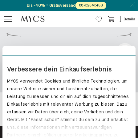
bis -40% + Gratisversand
08
H
:
25
M
:
45
S
Details
Verbessere dein Einkaufserlebnis
MYCS verwendet Cookies und ähnliche Technologien, um
unsere Website sicher und funktional zu halten, die
Leistung zu messen und dir ein auf dich zugeschnittenes
Einkaufserlebnis mit relevanter Werbung zu bieten. Dazu
erfassen wir Daten über dich, deine Vorlieben und dein
Gerät. Mit "Passt schon" stimmst du dem zu und erlaubst
uns, diese Informationen mit vertrauenswürdigen
Partnern, einschließlich unserer Marketingpartner, zu