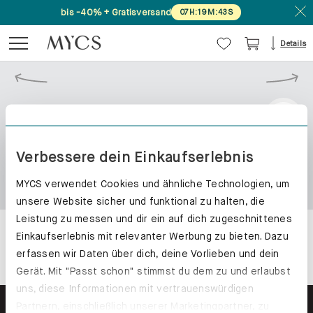
bis -40% + Gratisversand
07
H
:
19
M
:
43
S
Details
Verbessere dein Einkaufserlebnis
MYCS verwendet Cookies und ähnliche Technologien, um
unsere Website sicher und funktional zu halten, die
Leistung zu messen und dir ein auf dich zugeschnittenes
Einkaufserlebnis mit relevanter Werbung zu bieten. Dazu
erfassen wir Daten über dich, deine Vorlieben und dein
Gerät. Mit "Passt schon" stimmst du dem zu und erlaubst
uns, diese Informationen mit vertrauenswürdigen
Partnern, einschließlich unserer Marketingpartner, zu