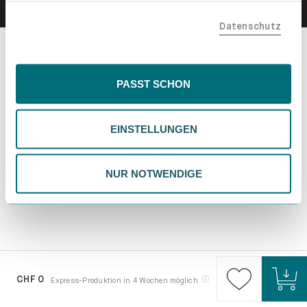
teilen. Bitte beachte, dass deine Daten auch außerhalb
Datenschutz
der EU, beispielsweise in den USA, verarbeitet werden
könnten. Wenn du "Nur Notwendige" wählst, verwenden
wir nur essentielle Cookies, wodurch personalisierte
Inhalte eingeschränkt sein könnten. Wähle
PASST SCHON
"Einstellungen" für eine Überprüfung und Verwaltung
deiner Präferenzen. Du kannst deine Wahl jederzeit
EINSTELLUNGEN
ändern. Weitere Informationen findest du in unserer
Datenschutzrichtlinie.
NUR NOTWENDIGE
CHF 0
Express-Produktion in 4 Wochen möglich