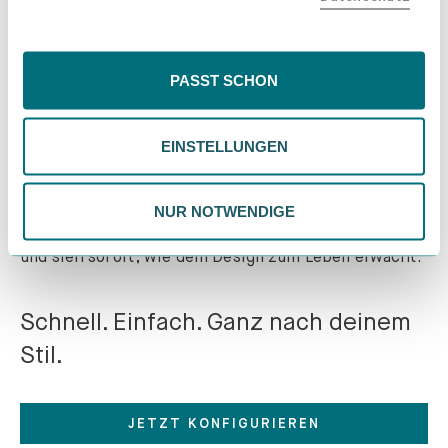
könnten. Wenn du "Nur Notwendige" wählst, verwenden
wir nur essentielle Cookies, wodurch personalisierte
Inhalte eingeschränkt sein könnten. Wähle
PASST SCHON
Gestalte dein perfektes
"Einstellungen" für eine Überprüfung und Verwaltung
deiner Präferenzen. Du kannst deine Wahl jederzeit
Möbelstück
in wenigen Minuten!
EINSTELLUNGEN
ändern. Weitere Informationen findest du in unserer
Mit unserem intuitiven Konfigurator war es noch nie
Datenschutzrichtlinie.
so einfach, Möbel zu gestalten, die perfekt zu
deinem Raum und deinem Stil passen. Wähle die
NUR NOTWENDIGE
exakten Maße, Materialien, Farben und Oberflächen -
und sieh sofort, wie dein Design zum Leben erwacht.
Schnell. Einfach. Ganz nach deinem
Stil.
JETZT KONFIGURIEREN