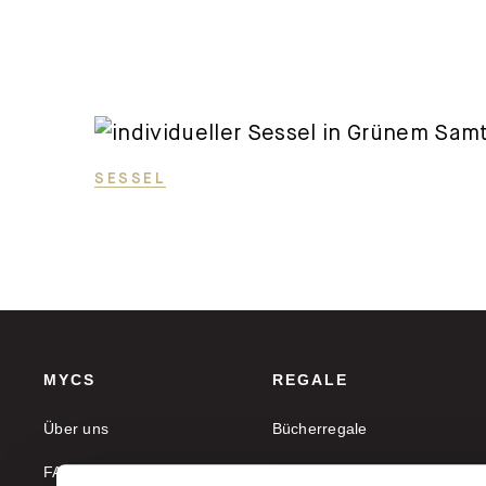
SESSEL
MYCS
REGALE
Über uns
Bücherregale
FAQ
Aktenregale