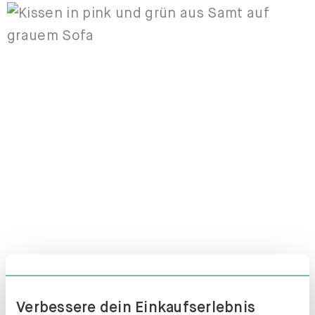
Unsere Kissen
Ob passend zu deinem Sofa oder in
verrückten Farbkombinationen – lass
deiner Kreativität freien Lauf!
JETZT GESTALTEN
Verbessere dein Einkaufserlebnis