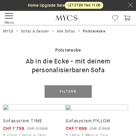
Home Upgrade Sale
LETZTER TAG
11
.
08
Menü
MYCS
Sofas & Sessel
Alle Sofas
Polsterecke
Polsterecke
Ab in die Ecke - mit deinem
personalisierbaren Sofa
FILTERN
Sofasystem TYME
Sofasystem PYLLOW
CHF 1'799
CHF 3'599
CHF 1'699
CHF 3'399
B
:
212
cm
,
T
:
162
cm
,
H
:
75
cm
B
:
245
cm
,
T
:
168
cm
,
H
:
72
cm