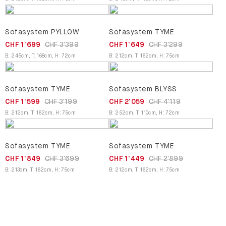
Sofasystem PYLLOW
Sofasystem TYME
CHF 1'699
CHF 3'399
CHF 1'649
CHF 3'299
B
:
245
cm
,
T
:
168
cm
,
H
:
72
cm
B
:
212
cm
,
T
:
162
cm
,
H
:
75
cm
Sofasystem TYME
Sofasystem BLYSS
CHF 1'599
CHF 3'199
CHF 2'059
CHF 4'119
B
:
212
cm
,
T
:
162
cm
,
H
:
75
cm
B
:
252
cm
,
T
:
110
cm
,
H
:
72
cm
Sofasystem TYME
Sofasystem TYME
CHF 1'849
CHF 3'699
CHF 1'449
CHF 2'899
B
:
213
cm
,
T
:
162
cm
,
H
:
75
cm
B
:
212
cm
,
T
:
162
cm
,
H
:
75
cm