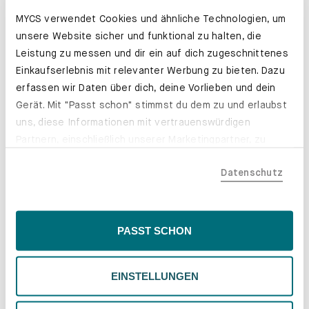
MYCS verwendet Cookies und ähnliche Technologien, um
unsere Website sicher und funktional zu halten, die
Leistung zu messen und dir ein auf dich zugeschnittenes
Einkaufserlebnis mit relevanter Werbung zu bieten. Dazu
erfassen wir Daten über dich, deine Vorlieben und dein
Gerät. Mit "Passt schon" stimmst du dem zu und erlaubst
uns, diese Informationen mit vertrauenswürdigen
Partnern, einschließlich unserer Marketingpartner, zu
teilen. Bitte beachte, dass deine Daten auch außerhalb
Datenschutz
der EU, beispielsweise in den USA, verarbeitet werden
Unsere Stoffe
könnten. Wenn du "Nur Notwendige" wählst, verwenden
wir nur essentielle Cookies, wodurch personalisierte
Webstoff, Wolle oder Samt – mal
Inhalte eingeschränkt sein könnten. Wähle
PASST SCHON
natürlich rau, mal samtig weich: Du
"Einstellungen" für eine Überprüfung und Verwaltung
hast die Wahl zwischen
deiner Präferenzen. Du kannst deine Wahl jederzeit
verschiedenen Materialien und
EINSTELLUNGEN
ändern. Weitere Informationen findest du in unserer
zahlreichen Farben.
Datenschutzrichtlinie.