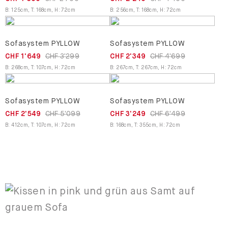
B
:
125
cm
,
T
:
168
cm
,
H
:
72
cm
B
:
256
cm
,
T
:
168
cm
,
H
:
72
cm
Sofasystem PYLLOW
Sofasystem PYLLOW
CHF 1'649
CHF 3'299
CHF 2'349
CHF 4'699
B
:
268
cm
,
T
:
107
cm
,
H
:
72
cm
B
:
267
cm
,
T
:
267
cm
,
H
:
72
cm
Sofasystem PYLLOW
Sofasystem PYLLOW
CHF 2'549
CHF 5'099
CHF 3'249
CHF 6'499
B
:
412
cm
,
T
:
107
cm
,
H
:
72
cm
B
:
168
cm
,
T
:
355
cm
,
H
:
72
cm