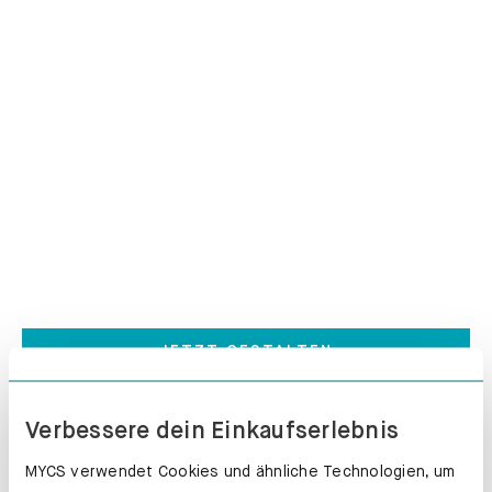
Unsere Kissen
Ob passend zu deinem Sofa oder in
verrückten Farbkombinationen – lass
deiner Kreativität freien Lauf!
JETZT GESTALTEN
Verbessere dein Einkaufserlebnis
MYCS verwendet Cookies und ähnliche Technologien, um