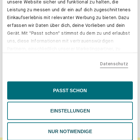
unsere Website sicher und funktional zu halten, die
Leistung zu messen und dir ein auf dich zugeschnittenes
Einkaufserlebnis mit relevanter Werbung zu bieten. Dazu
erfassen wir Daten über dich, deine Vorlieben und dein
Gerät. Mit "Passt schon" stimmst du dem zu und erlaubst
uns, diese Informationen mit vertrauenswürdigen
Partnern, einschließlich unserer Marketingpartner, zu
Unsere Stoffe
teilen. Bitte beachte, dass deine Daten auch außerhalb
Datenschutz
der EU, beispielsweise in den USA, verarbeitet werden
Webstoff, Wolle oder Samt – mal
könnten. Wenn du "Nur Notwendige" wählst, verwenden
natürlich rau, mal samtig weich: Du
wir nur essentielle Cookies, wodurch personalisierte
hast die Wahl zwischen
Inhalte eingeschränkt sein könnten. Wähle
PASST SCHON
verschiedenen Materialien und
"Einstellungen" für eine Überprüfung und Verwaltung
zahlreichen Farben.
deiner Präferenzen. Du kannst deine Wahl jederzeit
EINSTELLUNGEN
ändern. Weitere Informationen findest du in unserer
MATERIALPROBEN BESTELLEN
Datenschutzrichtlinie.
NUR NOTWENDIGE