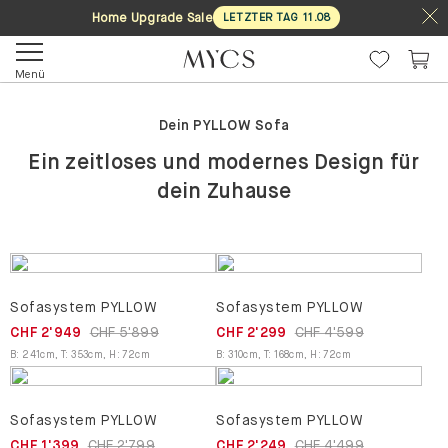
Home Upgrade Sale
LETZTER TAG
11
.
08
Menü
Dein PYLLOW Sofa
Ein zeitloses und modernes Design für
dein Zuhause
Sofasystem PYLLOW
Sofasystem PYLLOW
CHF 2'949
CHF 5'899
CHF 2'299
CHF 4'599
B
:
241
cm
,
T
:
353
cm
,
H
:
72
cm
B
:
310
cm
,
T
:
168
cm
,
H
:
72
cm
Sofasystem PYLLOW
Sofasystem PYLLOW
CHF 1'399
CHF 2'799
CHF 2'249
CHF 4'499